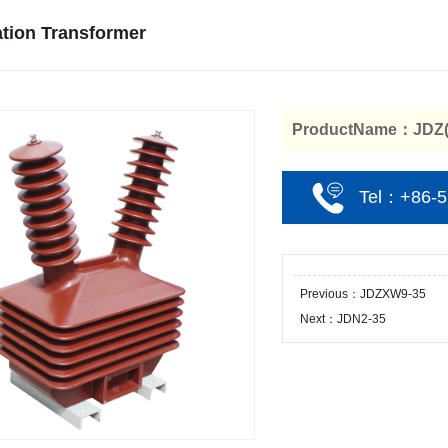
tion Transformer
ProductName：JDZ(
Tel：+86-5
Previous：JDZXW9-35
Next：JDN2-35