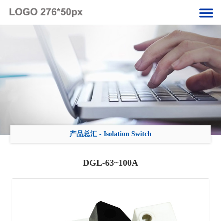
产品总汇
-
Isolation Switch
DGL-63~100A